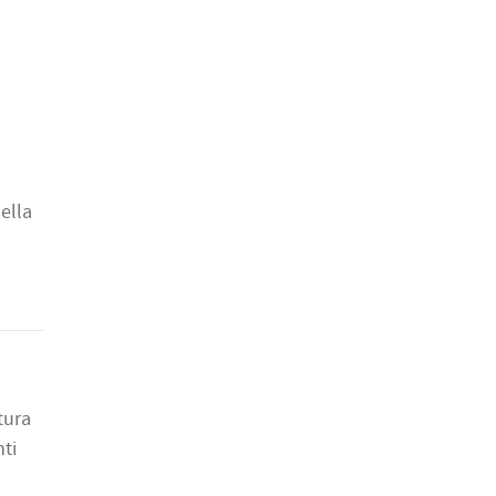
ella
tura
ti
o