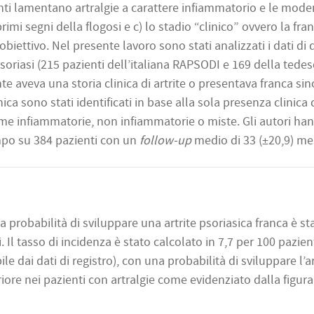
ienti lamentano artralgie a carattere infiammatorio e le mode
mi segni della flogosi e c) lo stadio “clinico” ovvero la fra
obiettivo. Nel presente lavoro sono stati analizzati i dati di
soriasi (215 pazienti dell’italiana RAPSODI e 169 della tede
te aveva una storia clinica di artrite o presentava franca sin
ica sono stati identificati in base alla sola presenza clinica 
come infiammatorie, non infiammatorie o miste. Gli autori ha
empo su 384 pazienti con un
follow-up
medio di 33 (±20,9) mes
la probabilità di sviluppare una artrite psoriasica franca è st
 Il tasso di incidenza è stato calcolato in 7,7 per 100 pazien
ile dai dati di registro), con una probabilità di sviluppare l’ar
re nei pazienti con artralgie come evidenziato dalla figura