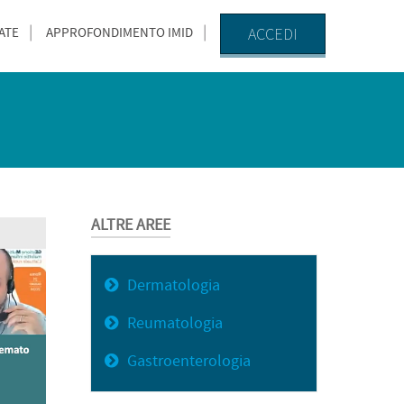
ACCEDI
ATE
APPROFONDIMENTO IMID
ALTRE AREE
Dermatologia
Reumatologia
Gastroenterologia