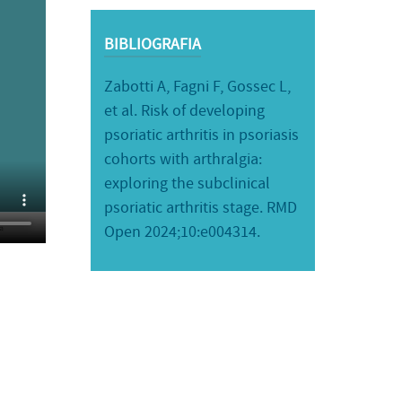
BIBLIOGRAFIA
Zabotti A, Fagni F, Gossec L,
et al. Risk of developing
psoriatic arthritis in psoriasis
cohorts with arthralgia:
exploring the subclinical
psoriatic arthritis stage. RMD
Open 2024;10:e004314.