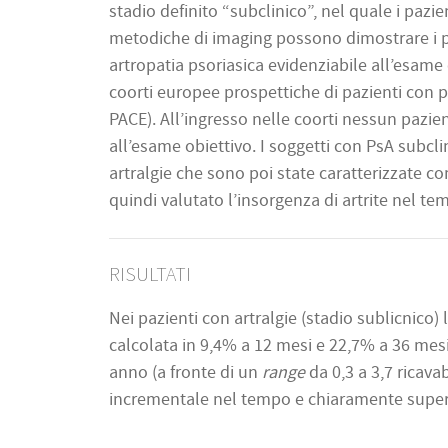
stadio definito “subclinico”, nel quale i paz
metodiche di imaging possono dimostrare i pri
artropatia psoriasica evidenziabile all’esame 
coorti europee prospettiche di pazienti con p
PACE). All’ingresso nelle coorti nessun pazien
all’esame obiettivo. I soggetti con PsA subclin
artralgie che sono poi state caratterizzate 
quindi valutato l’insorgenza di artrite nel t
RISULTATI
Nei pazienti con artralgie (stadio sublicnico) 
calcolata in 9,4% a 12 mesi e 22,7% a 36 mesi.
anno (a fronte di un
range
da 0,3 a 3,7 ricavab
incrementale nel tempo e chiaramente superio