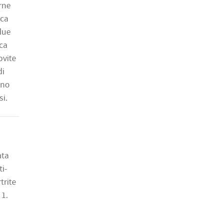
rne
nca
 due
sca
ovite
di
nno
i.
ata
ti-
trite
 1.