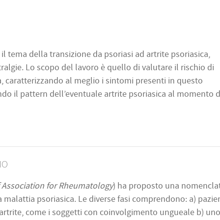
 il tema della transizione da psoriasi ad artrite psoriasica,
ralgie. Lo scopo del lavoro è quello di valutare il rischio di
a, caratterizzando al meglio i sintomi presenti in questo
ndo il pattern dell’eventuale artrite psoriasica al momento d
IO
f Association for Rheumatology
) ha proposto una nomencla
 malattia psoriasica. Le diverse fasi comprendono: a) pazien
l’artrite, come i soggetti con coinvolgimento ungueale b) un