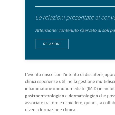
Le relazioni presentate al conv
Attenzione: contenuto riservato ai soli pa
RELAZIONI
L’evento nasce con l’intento di discutere, appr
clinici esperienze utili nella gestione multidisc
infiammatorie immunomediate (IMID) in ambi
gastroenterologico
dermatologico
e
che pos
associate tra loro e richiedere, quindi, la colla
diversa formazione clinica.